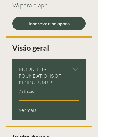
Vá para o app
Inscrever-se agora
Visão geral
MODULE 1 -
FOUNDATIONS OF
PENDULUM USE
.
7 etapas
Ver mais