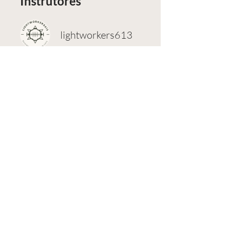
Instrutores
lightworkers613
Fernanda Viana
Preço
€ 33,00
Inscrever-se agora
Compartilhar